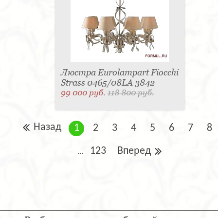
Люстра Eurolampart Fiocchi
Strass 0465/08LA 3842
99 000 руб.
118 800 руб.
Назад
1
2
3
4
5
6
7
8
123
Вперед
...