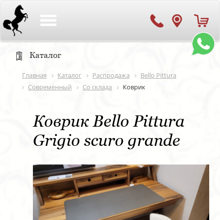
Toggle
navigation
Каталог
Главная
Каталог
Распродажа
Bello Pittura
Современный
Со склада
Коврик
Коврик Bello Pittura
Grigio scuro grande