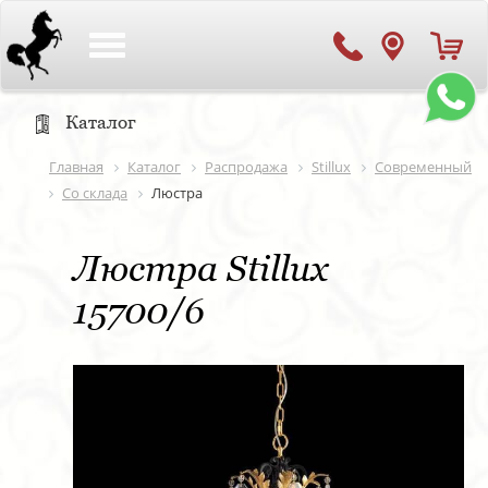
Toggle
navigation
Каталог
Главная
Каталог
Распродажа
Stillux
Современный
Со склада
Люстра
Люстра Stillux
15700/6