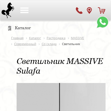
Toggle
navigation
Каталог
Главная
Каталог
Распродажа
MASSIVE
Современный
Со склада
Светильник
Светильник MASSIVE
Sulafa