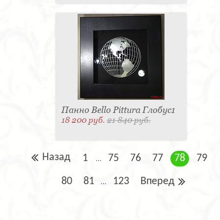
Панно Bello Pittura Глобус1
18 200 руб.
21 840 руб.
Назад
1
75
76
77
78
79
...
80
81
123
Вперед
...