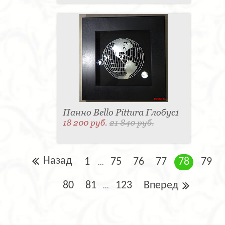
Панно Bello Pittura Глобус1
18 200 руб.
21 840 руб.
Назад
1
75
76
77
78
79
...
80
81
123
Вперед
...