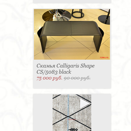
склада? Вы проживаете в московской области или в
столице? Тогда необходимый товар прибудет к вам в
течение 1-3 суток.
Для того, чтобы оформить заказ, вам не придётся
тратить много времени. Достаточно позвонить по
указанным номерам телефонам или оставить онлайн
заявку на сайте. Ваш запрос оперативно обработают
менеджеры компании и свяжутся с вами в краткие
сроки. Вы получите нужную информацию
своевременно и станете обладателем уникальной
мебели итальянского производства.
Calligaris мебель
Лучший продавец Калигарис
Скамья Calligaris Shape
Cтулья Calligaris
CS/5083 black
Почему Calligaris
75 000 руб.
90 000 руб.
Купить Calligaris
Calligaris в наличии
Калигарис мебель
Что общего у Calligaris и Сonnubia
Итальянский столы Calligaris
Качественная итальянская мебель
Вазы
Cтолы Calligaris
Удивительные столы
Стулья Calligaris в интерьере
Распродажа мебели от Calligaris