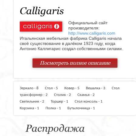
Calligaris
Официальный сайт
производителя:
http://www.calligaris.com
Итальянская мебельная фабрика Calligaris начала
своё существование в далёком 1923 году, когда
Антонио Каллигарис создал собственными силами.
Славное дело продолжил его сын - Ромео, затем в
игру вступил внук - Алессандро.
Посмотреть полное описание
В 1960х годах небольшая ремесленная мастерская по
производству мебели по старым традициям
превратилась в крупную мебельную фабрика,
обслуживающую всю страну. В 70х годах прошлого
века Calligaris начала активную работу в области
Зеркало - 8
Стол - 5
Ковер - 5
Вешалка - 3
Стол
экспорта, и с качеством итальянских разработок
мебели смогли познакомиться покупатели других
трансформер - 2
Столик - 2
Скамья - 2
стран.
Светильник - 2
Торшер - 1
Стол консоль - 1
В наши дни Calligaris предлагает своим клиентам
Корзина - 1
Полка - 1
Бутылочница - 1
мебель высокого качества, которая поражает своим
уникальным сочетанием изящности, надёжности и
доступной стоимости. Изначально компания работала
Распродажа
исключительно с деревом, теперь спектр материалов
значительно расширился, в него входят пластмасса,