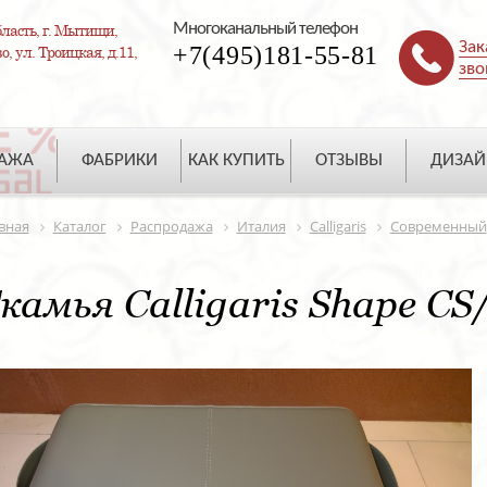
Многоканальный телефон
ласть, г. Мытищи,
Зак
+7(495)181-55-81
, ул. Троицкая, д.11,
зво
ДАЖА
ФАБРИКИ
КАК КУПИТЬ
ОТЗЫВЫ
ДИЗАЙ
вная
Каталог
Распродажа
Италия
Calligaris
Современный
камья Calligaris Shape CS