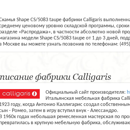
Скамья Shape CS/5083 taupe фабрики Calligaris выполненн
среднему ценовому уровню складской программы, сроки 
разделе «Распродажа», в частности абсолютно новой пр
магазина модели Shape CS/5083 taupe от 1 до 3 дней, под
в Москве вы можете узнать позвонив по телефонам: (495
писание фабрики Calligaris
Официальный сайт производителя:
h
Итальянская мебельная фабрика Calli
1923 году, когда Антонио Каллигарис создал собственны
сын - Ромео, затем в игру вступил внук - Алессандро.
В 1960х годах небольшая ремесленная мастерская по пр
превратилась в крупную мебельную фабрика, обслужива