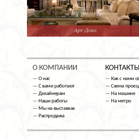
Арт-Деко
О КОМПАНИИ
КОНТАКТ
О нас
Как с нами с
С вами работают
Схема проез
Дизайнерам
На машине
Наши работы
На метро
Мы на выставках
Распродажа