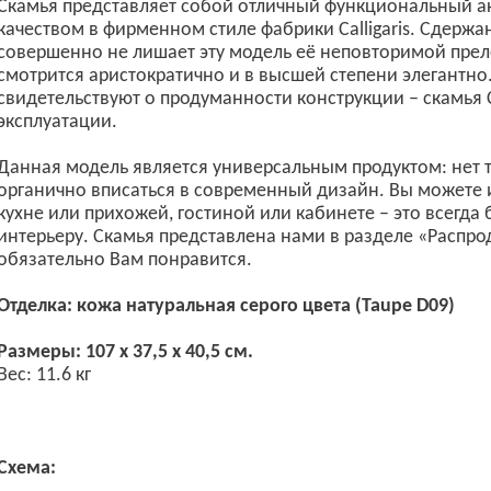
Скамья представляет собой отличный функциональный а
качеством в фирменном стиле фабрики Calligaris. Сдер
совершенно не лишает эту модель её неповторимой прел
смотрится аристократично и в высшей степени элегантн
свидетельствуют о продуманности конструкции – скамья 
эксплуатации.
Данная модель является универсальным продуктом: нет т
органично вписаться в современный дизайн. Вы можете 
кухне или прихожей, гостиной или кабинете – это всегд
интерьеру. Скамья представлена нами в разделе «Распрод
обязательно Вам понравится.
Отделка: кожа натуральная серого цвета (Taupe D09)
Размеры: 107 x 37,5 x 40,5 см.
Вес: 11.6 кг
Схема: