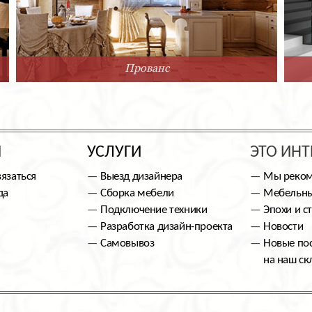
Прованс
Ы
УСЛУГИ
ЭТО ИНТ
вязаться
Выезд дизайнера
Мы реко
да
Сборка мебели
Мебельны
Подключение техники
Эпохи и с
Разработка дизайн-проекта
Новости
Самовывоз
Новые по
на наш ск