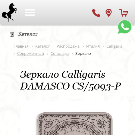
Toggle
navigation
Каталог
Главная
Каталог
Распродажа
Италия
Calligaris
Современный
Со склада
Зеркало
Зеркало Calligaris
DAMASCO CS/5093-P