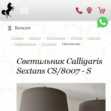
Toggle
navigation
Каталог
Главная
Каталог
Распродажа
Италия
Calligaris
Современный
Со склада
Светильник
Светильник Calligaris
Sextans CS/8007 - S