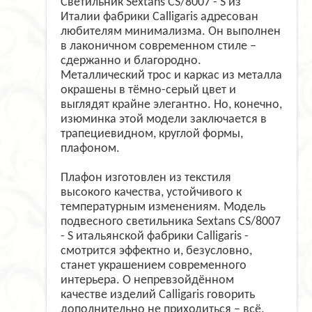
Светильник Sextans CS/8007 - S из
Италии фабрики Calligaris адресован
любителям минимализма. Он выполнен
в лаконичном современном стиле –
сдержанно и благородно.
Металлический трос и каркас из металла
окрашены в тёмно-серый цвет и
выглядят крайне элегантно. Но, конечно,
изюминка этой модели заключается в
трапециевидном, круглой формы,
плафоном.
Плафон изготовлен из текстиля
высокого качества, устойчивого к
температурным изменениям. Модель
подвесного светильника Sextans CS/8007
- S итальянской фабрики Calligaris -
смотрится эффектно и, безусловно,
станет украшением современного
интерьера. О непревзойдённом
качестве изделий Calligaris говорить
дополнительно не приходиться – всё,