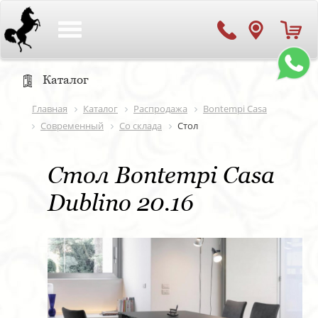
Toggle
navigation
Каталог
Главная
Каталог
Распродажа
Bontempi Casa
Современный
Со склада
Стол
Стол Bontempi Casa
Dublino 20.16