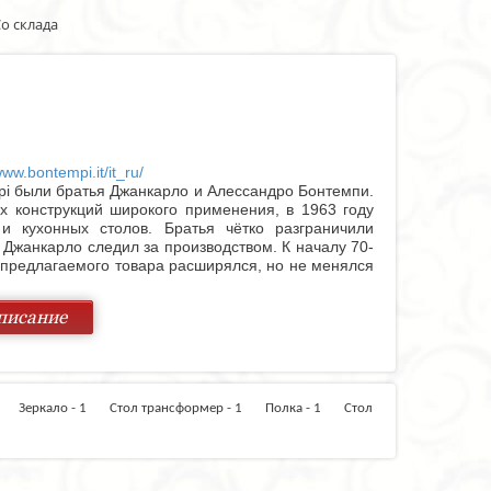
о склада
www.bontempi.it/it_ru/
i были братья Джанкарло и Алессандро Бонтемпи.
х конструкций широкого применения, в 1963 году
 и кухонных столов. Братья чётко разграничили
 Джанкарло следил за производством. К началу 70-
 предлагаемого товара расширялся, но не менялся
ицами. Частично сменив название - Bontempi Spa -
sa.
писание
ании, включающая поглощение крупного завода по
-ом происходит третье глобальное расширение -
и и стулья. К началу нового тысячелетия фирма
аны, кровати и прочие крупные и мелкие предметы
анного стула до роскошного кожаного кресла - вот
 1
Зеркало - 1
Стол трансформер - 1
Полка - 1
Стол
крупных мировых городах: