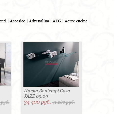
о.
enti
|
Accesico
|
Adrenalina
|
AEG
|
Aerre cucine
Taylor. Каркас из массива тополя и ели обит
 (этот вариант предлагает съёмные чехлы). Диван
менным требованиям дизайна. Дубовая конструкция
Есть варианты с закрытым и открытым центральным
никого равнодушным. Стальной скелет, обвитый
дный табурет с заметным притоплением тыльной
вчику.
90х прошлого века. Российские потребители любят
в на мебель Bontempi. Срок изготовления заказа
ке уточняйте у наших менеджеров.
Полка Bontempi Casa
JAZZ 09.09
34 400 руб.
 руб.
41 280 руб.