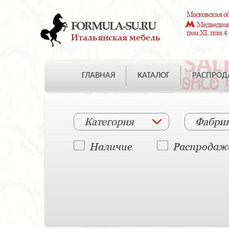
Московская об
FORMULA-SU.RU
Медведково
пом.XI, пом.4
Итальянская мебель
ГЛАВНАЯ
КАТАЛОГ
РАСПРО
Категория
Фабри
Наличие
Распродаж