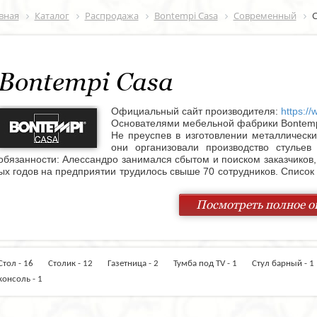
вная
Каталог
Распродажа
Bontempi Casa
Современный
С
Bontempi Casa
Официальный сайт производителя:
https://
Основателями мебельной фабрики Bontemp
Не преуспев в изготовлении металлически
они организовали производство стульев
обязанности: Алессандро занимался сбытом и поиском заказчиков,
ых годов на предприятии трудилось свыше 70 сотрудников. Список
стиль - кованные конструкции с, в основном, стеклянными столешн
фирма открывает марочное производство под именем Bontempi Ca
Посмотреть полное о
В 1989 году была проведена масштабная реструктуризация комп
производству кухонь, получившей марку Bontempi Cucine. В 97
приобретается завод Geo di Termoli, изготавливающий кроват
предлагает покупателю стулья, столы, мебельные гарнитуры, див
интерьера. Разнообразие красок и стилей - от классического ков
Стол - 16
Столик - 12
Газетница - 2
Тумба под TV - 1
Стул барный -
секрет успеха Bontempi. Выставочные залы компании есть во всех 
• Москва,
консоль - 1
• Анкона,
• Сеул,
• Майами,