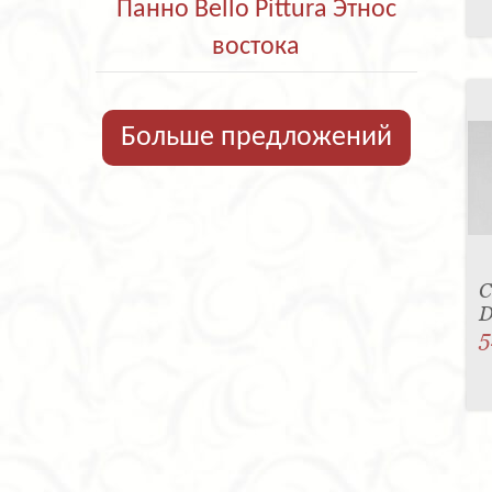
Панно Bello Pittura Этнос
востока
Больше предложений
С
D
5