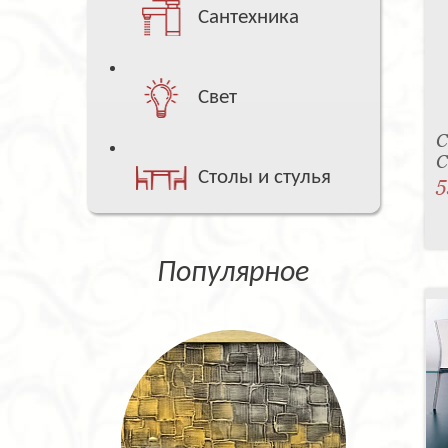
Сантехника
Свет
С
C
Столы и стулья
5
Популярное