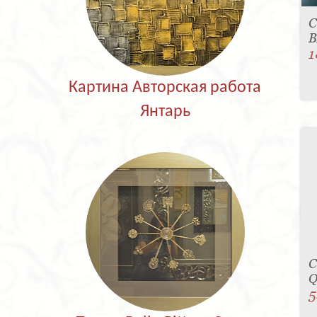
С
B
1
Картина Авторская работа
Янтарь
С
Q
5