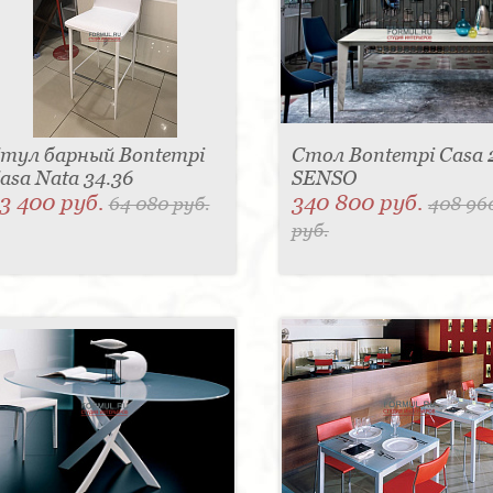
тул барный Bontempi
Стол Bontempi Casa 
asa Nata 34.36
SENSO
3 400 руб.
340 800 руб.
64 080 руб.
408 96
руб.