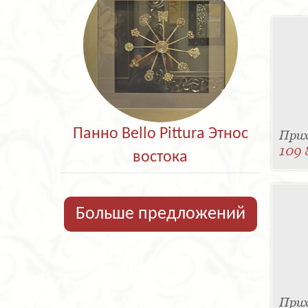
Панно Bello Pittura Этнос
При
109 
востока
Больше предложений
Прих