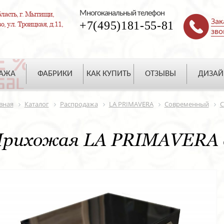
Многоканальный телефон
ласть, г. Мытищи,
Зак
+7(495)181-55-81
, ул. Троицкая, д.11,
зво
ДАЖА
ФАБРИКИ
КАК КУПИТЬ
ОТЗЫВЫ
ДИЗАЙ
вная
Каталог
Распродажа
LA PRIMAVERA
Современный
С
рихожая LA PRIMAVERA a