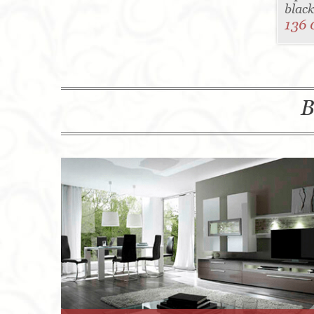
blac
136 
В