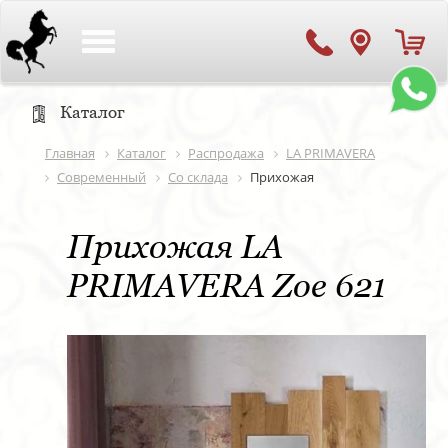
Toggle
navigation
Каталог
Главная
Каталог
Распродажа
LA PRIMAVERA
Современный
Со склада
Прихожая
Прихожая LA
PRIMAVERA Zoe 621