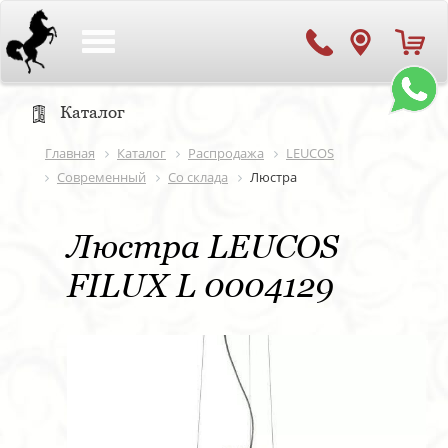
Toggle
navigation
Каталог
Главная
Каталог
Распродажа
LEUCOS
Современный
Со склада
Люстра
Люстра LEUCOS
FILUX L 0004129