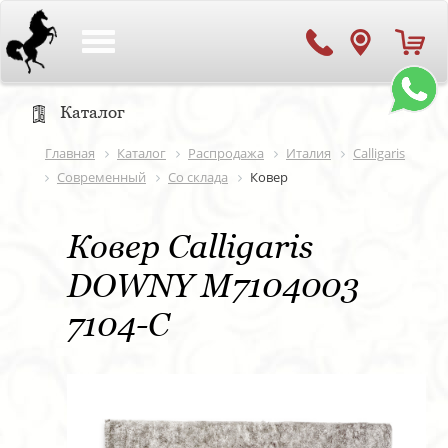
Toggle
navigation
Каталог
Главная
Каталог
Распродажа
Италия
Calligaris
Современный
Со склада
Ковер
Ковер Calligaris
DOWNY M7104003
7104-C