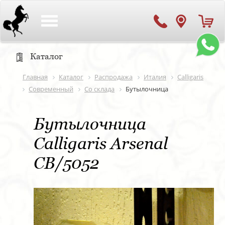
Toggle
navigation
Каталог
Главная
Каталог
Распродажа
Италия
Calligaris
Современный
Со склада
Бутылочница
Бутылочница
Calligaris Arsenal
CB/5052