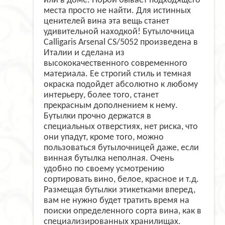
или в доме. Порой бывает подходящего
места просто не найти. Для истинных
ценителей вина эта вещь станет
удивительной находкой! Бутылочница
Calligaris Arsenal CS/5052 произведена в
Италии и сделана из
высококачественного современного
материала. Ее строгий стиль и темная
окраска подойдет абсолютно к любому
интерьеру, более того, станет
прекрасным дополнением к нему.
Бутылки прочно держатся в
специальных отверстиях, нет риска, что
они упадут, кроме того, можно
пользоваться бутылочницей даже, если
винная бутылка неполная. Очень
удобно по своему усмотрению
сортировать вино, белое, красное и т.д.
Размещая бутылки этикетками вперед,
вам не нужно будет тратить время на
поиски определенного сорта вина, как в
специализированных хранилищах.