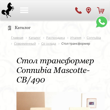
Toggle
navigation
Каталог
Главная
Каталог
Распродажа
Италия
Connubia
Современный
Со склада
Стол трансформер
Стол трансформер
Connubia Mascotte-
CB/490