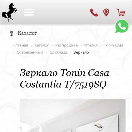
Toggle
navigation
Каталог
Главная
Каталог
Распродажа
Италия
Tonin Casa
Современный
Со склада
Зеркало
Зеркало Tonin Casa
Costantia T/7519SQ