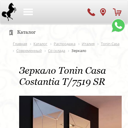
Toggle
navigation
Каталог
Главная
Каталог
Распродажа
Италия
Tonin Casa
Современный
Со склада
Зеркало
Зеркало Tonin Casa
Costantia T/7519 SR