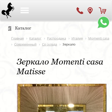
Toggle
navigation
Каталог
Главная
Каталог
Распродажа
Италия
Momenti casa
Современный
Со склада
Зеркало
Зеркало Momenti casa
Matisse