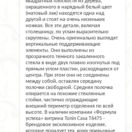
квадратных плоскости из дерева,
окрашенного в нарядный белый цвет
(матовый лак) находятся одна над
другой и стоят на очень низеньких
ножках. Все эти детали, включая
столешницу, по углам выразительно
скруглены. Очень оригинально выглядят
вертикальные поддерживающие
элементы. Они выполнены из
прозрачного темного закаленного
стекла в виде двух плавно изогнутых под
прямым углом пластин, расходящихся от
центра. При этом они не соединены
между собой, оставляя середину
полочки свободной. Средняя полочка
опирается на похожие стеклянные
стойки, частично ограждающие
внешний периметр отделения по всей
высоте. В наличии компании «Формула
успеха» витрина Tonin Casa T6475 -
брендовое эксклюзивное изделие,
которое порадует тех, кому привычные