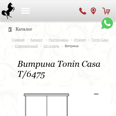
Toggle
navigation
Каталог
Главная
Каталог
Распродажа
Италия
Tonin Casa
Современный
Со склада
Витрина
Витрина Tonin Casa
T/6475