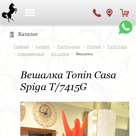
Toggle
navigation
Каталог
Главная
Каталог
Распродажа
Италия
Tonin Casa
Современный
Со склада
Вешалка
Вешалка Tonin Casa
Spiga T/7415G