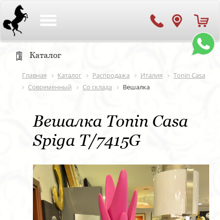
Toggle
navigation
Каталог
Главная
Каталог
Распродажа
Италия
Tonin Casa
Современный
Со склада
Вешалка
Вешалка Tonin Casa
Spiga T/7415G