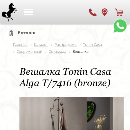
Toggle
navigation
Каталог
Главная
Каталог
Распродажа
Tonin Casa
Современный
Со склада
Вешалка
Вешалка Tonin Casa
Alga T/7416 (bronze)