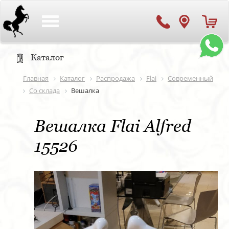
Toggle
navigation
Каталог
Главная
Каталог
Распродажа
Flai
Современный
Со склада
Вешалка
Вешалка Flai Alfred
15526