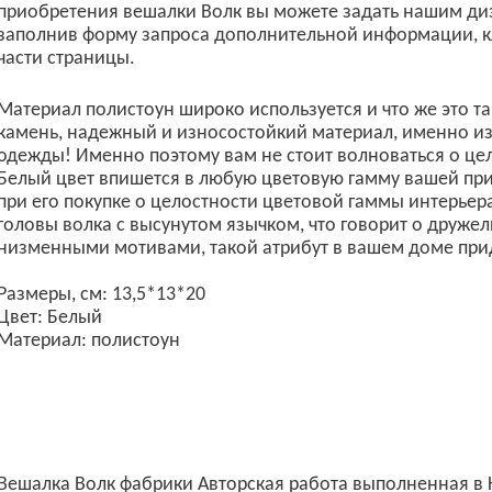
приобретения вешалки Волк вы можете задать нашим ди
заполнив форму запроса дополнительной информации, к
части страницы.
Материал полистоун широко используется и что же это та
камень, надежный и износостойкий материал, именно из
одежды! Именно поэтому вам не стоит волноваться о цел
Белый цвет впишется в любую цветовую гамму вашей при
при его покупке о целостности цветовой гаммы интерьер
головы волка с высунутом язычком, что говорит о друже
низменными мотивами, такой атрибут в вашем доме при
Размеры, см: 13,5*13*20
Цвет: Белый
Материал: полистоун
Вешалка Волк фабрики Авторская работа выполненная в К