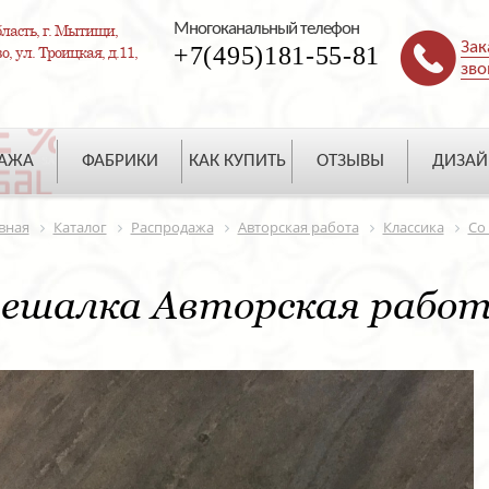
Многоканальный телефон
ласть, г. Мытищи,
Зак
+7(495)181-55-81
, ул. Троицкая, д.11,
зво
ДАЖА
ФАБРИКИ
КАК КУПИТЬ
ОТЗЫВЫ
ДИЗАЙ
вная
Каталог
Распродажа
Авторская работа
Классика
Со
ешалка Авторская работ