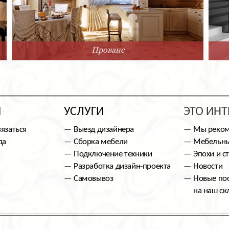
Прованс
Ы
УСЛУГИ
ЭТО ИНТ
вязаться
Выезд дизайнера
Мы реко
да
Сборка мебели
Мебельны
Подключение техники
Эпохи и с
Разработка дизайн-проекта
Новости
Самовывоз
Новые по
на наш ск