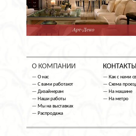
Арт-Деко
О КОМПАНИИ
КОНТАКТ
О нас
Как с нами с
С вами работают
Схема проез
Дизайнерам
На машине
Наши работы
На метро
Мы на выставках
Распродажа