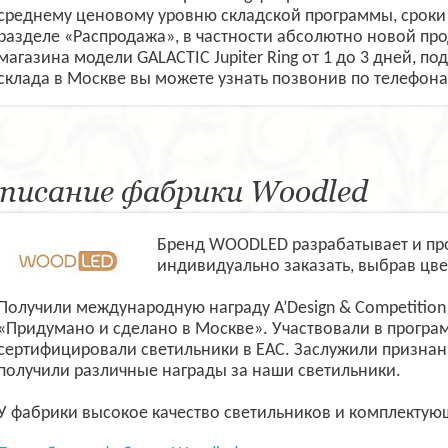
среднему ценовому уровню складской программы, сроки 
разделе «Распродажа», в частности абсолютно новой пр
магазина модели GALACTIC Jupiter Ring от 1 до 3 дней, п
склада в Москве вы можете узнать позвонив по телефонам
писание фабрики Woodled
Бренд WOODLED разрабатывает и пр
индивидуально заказать, выбрав цве
Получили международную награду A’Design & Competition 
«Придумано и сделано в Москве». Участвовали в програ
сертифицировали светильники в ЕАС. Заслужили призна
получили различные награды за наши светильники.
У фабрики высокое качество светильников и комплектую