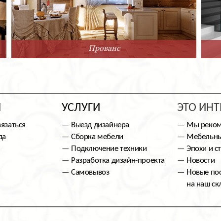
Прованс
Ы
УСЛУГИ
ЭТО ИНТ
вязаться
Выезд дизайнера
Мы реко
да
Сборка мебели
Мебельны
Подключение техники
Эпохи и с
Разработка дизайн-проекта
Новости
Самовывоз
Новые по
на наш ск