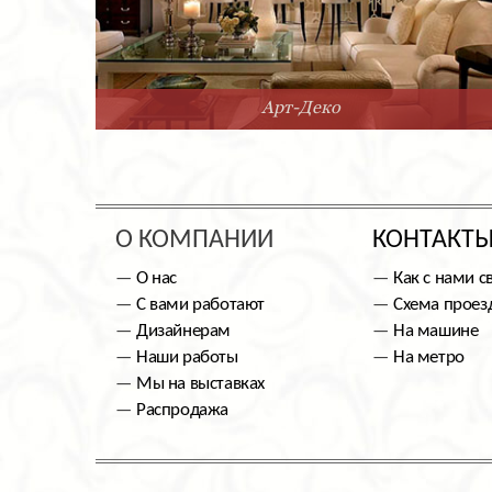
Арт-Деко
О КОМПАНИИ
КОНТАКТ
О нас
Как с нами с
С вами работают
Схема проез
Дизайнерам
На машине
Наши работы
На метро
Мы на выставках
Распродажа