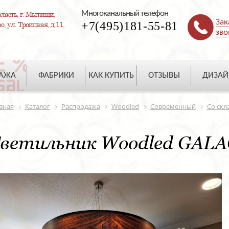
Многоканальный телефон
ласть, г. Мытищи,
Зак
+7(495)181-55-81
, ул. Троицкая, д.11,
зво
ДАЖА
ФАБРИКИ
КАК КУПИТЬ
ОТЗЫВЫ
ДИЗАЙ
вная
Каталог
Распродажа
Woodled
Современный
Со скл
ветильник Woodled GALAC