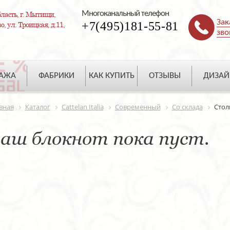
Многоканальный телефон
ласть, г. Мытищи,
Зак
+7(495)181-55-81
, ул. Троицкая, д.11,
зво
ДАЖА
ФАБРИКИ
КАК КУПИТЬ
ОТЗЫВЫ
ДИЗАЙ
вная
Каталог
Cattelan Italia
Современный
Со склада
Стол
аш блокнот пока пуст.