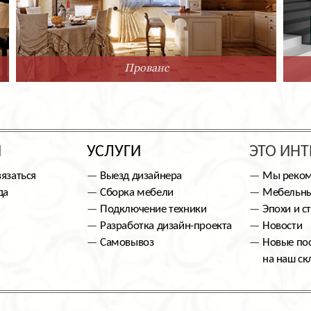
Прованс
Ы
УСЛУГИ
ЭТО ИНТ
вязаться
Выезд дизайнера
Мы реко
да
Сборка мебели
Мебельны
Подключение техники
Эпохи и с
Разработка дизайн-проекта
Новости
Самовывоз
Новые по
на наш ск