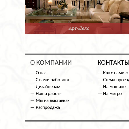
Арт-Деко
О КОМПАНИИ
КОНТАКТ
О нас
Как с нами с
С вами работают
Схема проез
Дизайнерам
На машине
Наши работы
На метро
Мы на выставках
Распродажа