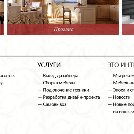
Прованс
Ы
УСЛУГИ
ЭТО ИНТ
вязаться
Выезд дизайнера
Мы реко
да
Сборка мебели
Мебельны
Подключение техники
Эпохи и с
Разработка дизайн-проекта
Новости
Самовывоз
Новые по
на наш ск