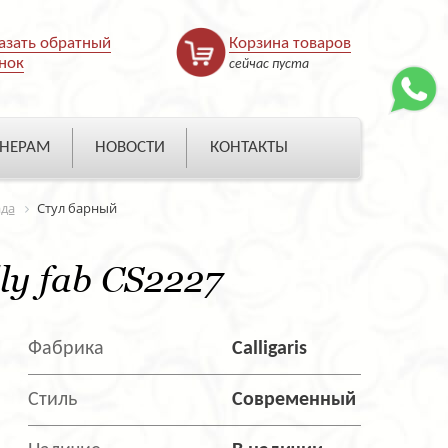
азать обратный
Корзина товаров
нок
сейчас пуста
НЕРАМ
НОВОСТИ
КОНТАКТЫ
ада
Стул барный
ly fab CS2227
Фабрика
Calligaris
Стиль
Современный