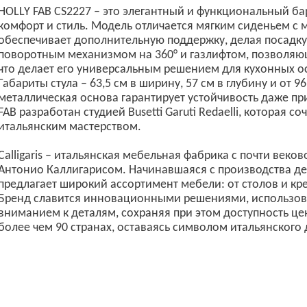
HOLLY FAB CS2227 – это элегантный и функциональный бар
комфорт и стиль. Модель отличается мягким сиденьем с 
обеспечивает дополнительную поддержку, делая посадку
поворотным механизмом на 360° и газлифтом, позволяющи
что делает его универсальным решением для кухонных ос
Габариты стула – 63,5 см в ширину, 57 см в глубину и от 9
металлическая основа гарантирует устойчивость даже п
FAB разработан студией Busetti Garuti Redaelli, которая 
итальянским мастерством.
Calligaris – итальянская мебельная фабрика с почти веко
Антонио Каллигарисом. Начинавшаяся с производства де
предлагает широкий ассортимент мебели: от столов и кре
Бренд славится инновационными решениями, использов
вниманием к деталям, сохраняя при этом доступность цен.
более чем 90 странах, оставаясь символом итальянского