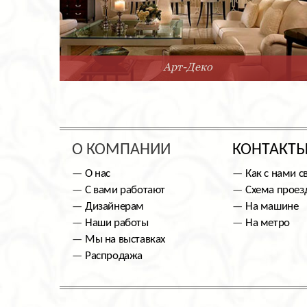
Арт-Деко
О КОМПАНИИ
КОНТАКТ
О нас
Как с нами с
С вами работают
Схема проез
Дизайнерам
На машине
Наши работы
На метро
Мы на выставках
Распродажа