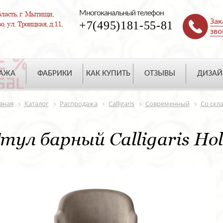
Многоканальный телефон
ласть, г. Мытищи,
Зак
+7(495)181-55-81
, ул. Троицкая, д.11,
зво
ДАЖА
ФАБРИКИ
КАК КУПИТЬ
ОТЗЫВЫ
ДИЗАЙ
вная
Каталог
Распродажа
Calligaris
Современный
Со скл
тул барный Calligaris Hol