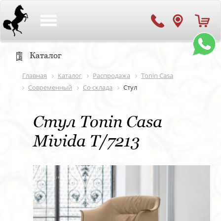
Toggle
navigation
Каталог
Главная
Каталог
Распродажа
Tonin Casa
Современный
Со склада
Стул
Стул Tonin Casa
Mivida T/7213