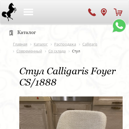
Toggle
navigation
Каталог
Главная
Каталог
Распродажа
Calligaris
Современный
Со склада
Стул
Стул Calligaris Foyer
CS/1888