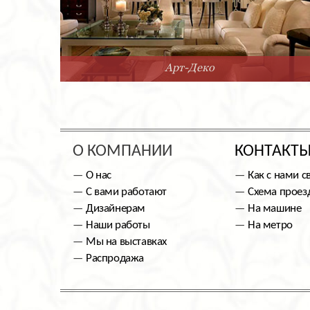
Арт-Деко
О КОМПАНИИ
КОНТАКТ
О нас
Как с нами с
С вами работают
Схема проез
Дизайнерам
На машине
Наши работы
На метро
Мы на выставках
Распродажа