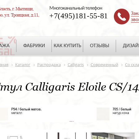
Многоканальный телефон
ласть, г. Мытищи,
Зак
+7(495)181-55-81
, ул. Троицкая, д.11,
зво
ДАЖА
ФАБРИКИ
КАК КУПИТЬ
ОТЗЫВЫ
ДИЗАЙ
вная
Каталог
Распродажа
Calligaris
Современный
Со скл
тул Calligaris Eloile CS/1