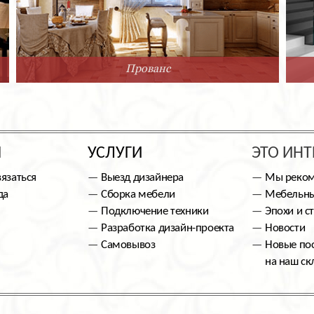
Прованс
Ы
УСЛУГИ
ЭТО ИНТ
вязаться
Выезд дизайнера
Мы реко
да
Сборка мебели
Мебельны
Подключение техники
Эпохи и с
Разработка дизайн-проекта
Новости
Самовывоз
Новые по
на наш ск