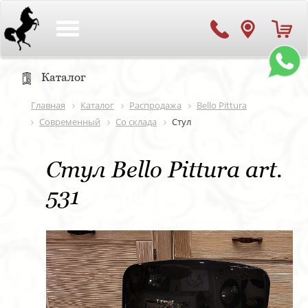
Toggle
navigation
Каталог
Главная
Каталог
Распродажа
Bello Pittura
Современный
Со склада
Стул
Стул Bello Pittura art.
531