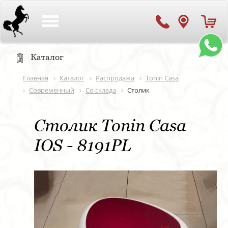
Toggle
navigation
Каталог
Главная
Каталог
Распродажа
Tonin Casa
Современный
Со склада
Столик
Столик Tonin Casa
IOS - 8191PL