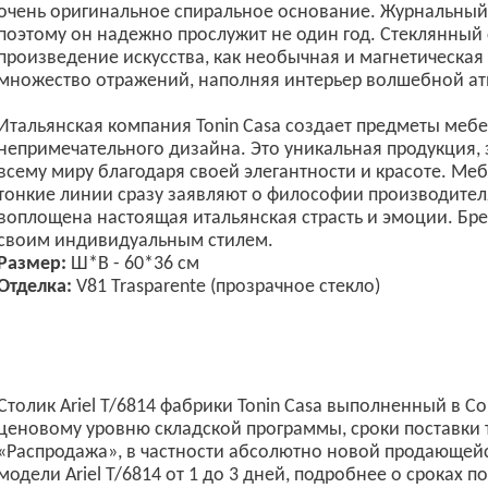
очень оригинальное спиральное основание. Журнальный 
поэтому он надежно прослужит не один год. Стеклянный 
произведение искусства, как необычная и магнетическая
множество отражений, наполняя интерьер волшебной а
Итальянская компания Tonin Casa создает предметы мебел
непримечательного дизайна. Это уникальная продукция,
всему миру благодаря своей элегантности и красоте. Меб
тонкие линии сразу заявляют о философии производителя
воплощена настоящая итальянская страсть и эмоции. Бр
своим индивидуальным стилем.
Размер:
Ш*В - 60*36 см
Отделка:
V81 Trasparente (прозрачное стекло)
Столик Ariel T/6814 фабрики Tonin Casa выполненный в С
ценовому уровню складской программы, сроки поставки 
«Распродажа», в частности абсолютно новой продающейс
модели Ariel T/6814 от 1 до 3 дней, подробнее о сроках п