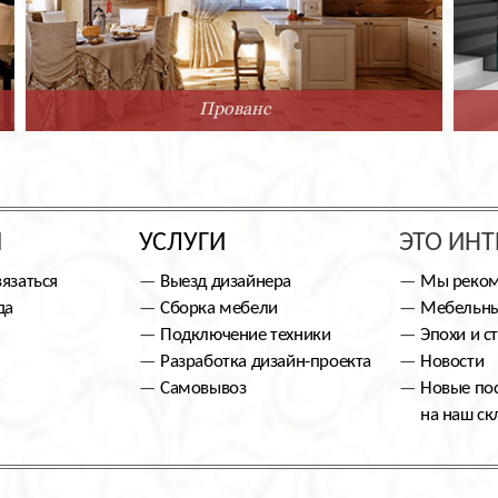
Прованс
Ы
УСЛУГИ
ЭТО ИНТ
вязаться
Выезд дизайнера
Мы реко
да
Сборка мебели
Мебельны
Подключение техники
Эпохи и с
Разработка дизайн-проекта
Новости
Самовывоз
Новые по
на наш ск