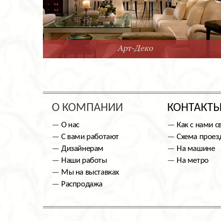
Арт-Деко
О КОМПАНИИ
КОНТАКТ
О нас
Как с нами с
С вами работают
Схема проез
Дизайнерам
На машине
Наши работы
На метро
Мы на выставках
Распродажа