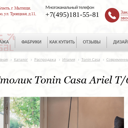
Многоканальный телефон
ласть, г. Мытищи,
Зак
+7(495)181-55-81
, ул. Троицкая, д.11,
зво
ДАЖА
ФАБРИКИ
КАК КУПИТЬ
ОТЗЫВЫ
ДИЗАЙ
вная
Каталог
Распродажа
Италия
Tonin Casa
Современн
толик Tonin Casa Ariel T/