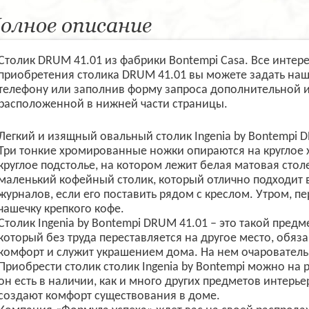
олное описание
Столик DRUM 41.01 из фабрики Bontempi Casa. Все интер
приобретения столика DRUM 41.01 вы можете задать на
телефону или заполнив форму запроса дополнительной 
расположенной в нижней части страницы.
Легкий и изящный овальный столик Ingenia by Bontempi 
Три тонкие хромированные ножки опираются на круглое
круглое подстолье, на котором лежит белая матовая сто
маленький кофейный столик, который отлично подходит в
журналов, если его поставить рядом с креслом. Утром, п
чашечку крепкого кофе.
Столик
Ingenia
by
Bontempi
DRUM
41.01 – это такой пред
который без труда переставляется на другое место, обяза
комфорт и служит украшением дома. На нем очаровательн
Приобрести столик столик
Ingenia
by
Bontempi
можно на р
он есть в наличии, как и много других предметов интерь
создают комфорт существования в доме.