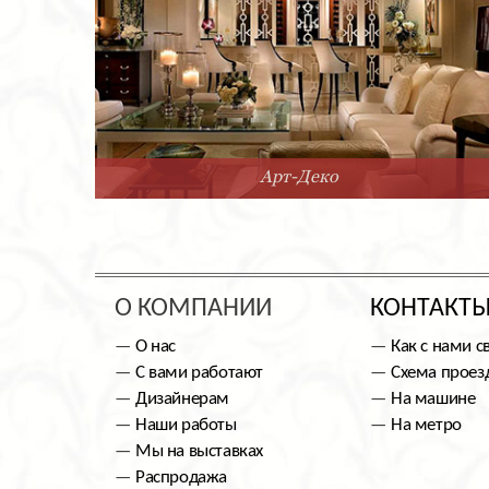
Арт-Деко
О КОМПАНИИ
КОНТАКТ
О нас
Как с нами с
С вами работают
Схема проез
Дизайнерам
На машине
Наши работы
На метро
Мы на выставках
Распродажа