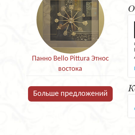
О
Панно Bello Pittura Этнос
востока
К
Больше предложений