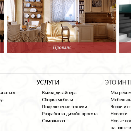
Прованс
Ы
УСЛУГИ
ЭТО ИНТ
вязаться
Выезд дизайнера
Мы реко
да
Сборка мебели
Мебельны
Подключение техники
Эпохи и с
Разработка дизайн-проекта
Новости
Самовывоз
Новые по
на наш ск