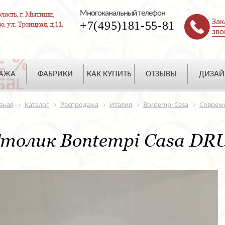
Многоканальный телефон
ласть, г. Мытищи,
Зак
+7(495)181-55-81
, ул. Троицкая, д.11,
зво
ДАЖА
ФАБРИКИ
КАК КУПИТЬ
ОТЗЫВЫ
ДИЗАЙ
вная
Каталог
Распродажа
Италия
Bontempi Casa
Соврем
толик Bontempi Casa DRU