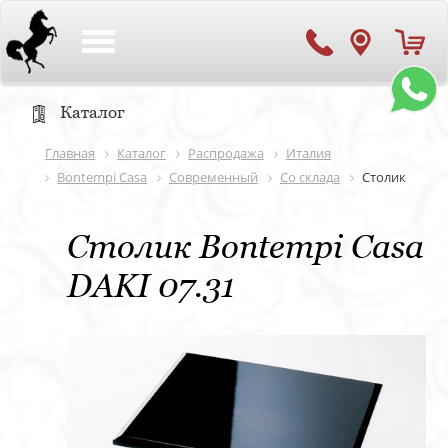
Toggle
navigation
Каталог
Главная
Каталог
Распродажа
Италия
Bontempi Casa
Современный
Со склада
Столик
Столик Bontempi Casa
DAKI 07.31