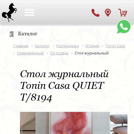
Toggle
navigation
Каталог
Главная
Каталог
Распродажа
Италия
Tonin Casa
Современный
Со склада
Стол журнальный
Стол журнальный
Tonin Casa QUIET
T/8194