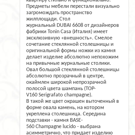
квартиру стильно и функционально.
Предметы мебели перестали визуально
загромождать пространство
жилплощади. Стол
журнальный DUBAI 6608 от дизайнеров
фабрики Tonin Casa (Италия) имеет
эксклюзивную «внешность». Смелое
сочетание стеклянной столешницы и
оригинальной формы ножки из камня
делает изделие абсолютно непохожим
на привычные журнальные столики.
Овал большой стеклянной столешницы
абсолютно прозрачный в центре,
окаймлен широкой непрозрачной
полосой цвета шампань (TOP-
V160 Serigrafato champagne).
В такой же цвет окрашен выточенный в
форме овала камень, на котором
укреплена столешница. Середина
подставки - камня BASE-
560 Champagne lucido - выбрана
асимметрично, что придает изделию