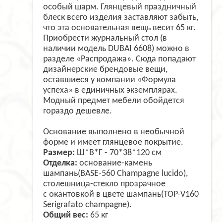
особый шарм. Глянцевый праздничный
блеск всего изделия заставляют забыть,
что эта основательная вещь весит 65 кг.
Приобрести журнальный стол (в
наличии модель DUBAI 6608) можно в
разделе «Распродажа». Сюда попадают
дизайнерские брендовые вещи,
оставшиеся у компании «Формула
успеха» в единичных экземплярах.
Модный предмет мебели обойдется
гораздо дешевле.
Основание выполнено в необычной
форме и имеет глянцевое покрытие.
Размер:
Ш*В*Г - 70*38*120 см
Отделка:
основание-камень
шампань(BASE-560 Champagne lucido),
столешница-стекло прозрачное
с окантовкой в цвете шампань(TOP-V160
Serigrafato champagne).
Общий вес:
65 кг