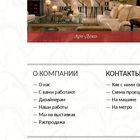
Арт-Деко
О КОМПАНИИ
КОНТАКТ
О нас
Как с нами с
С вами работают
Схема проез
Дизайнерам
На машине
Наши работы
На метро
Мы на выставках
Распродажа