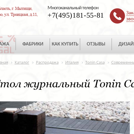
Многоканальный телефон
ласть, г. Мытищи,
Зак
+7(495)181-55-81
, ул. Троицкая, д.11,
зво
ДАЖА
ФАБРИКИ
КАК КУПИТЬ
ОТЗЫВЫ
ДИЗАЙ
вная
Каталог
Распродажа
Италия
Tonin Casa
Современн
тол журнальный Tonin Ca