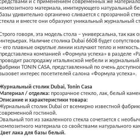
средствами и с применением современных же материалов
композитного материала, имитирующего натуральный бе
базы удивительно органично сливается с прозрачной ст
стекла и вместе они образуют уникальный журнальный ст
Строго говоря, эта модель стола – универсальна, так как 
интерьерах. Наличие столика Dubai 6608 будет сопутств
– его плавные округлые линии излучают тепло и мягкость
представлена компанией «Формула успеха» в разделе «Р
проводит распродажу итальянской мебели и журнальный с
фабрики TONIN CASA, представленный по очень доступной
вызовет интерес посетителей салона «Формула успеха».
Журнальный столик Dubai, Tonin Casa
Материал / отделка:
прозрачное стекло, лак, белый каме
Описание и характеристики товара:
Журнальный столик Dubai от всемирно известной фабрики
современной гостиной.
Овальный топ из закаленного стекла сочетается с необы
композитного материала со свойствами натурального ка
Цвет лака для базы белый.