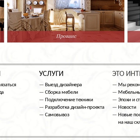
Прованс
Ы
УСЛУГИ
ЭТО ИНТ
вязаться
Выезд дизайнера
Мы реко
да
Сборка мебели
Мебельны
Подключение техники
Эпохи и с
Разработка дизайн-проекта
Новости
Самовывоз
Новые по
на наш ск