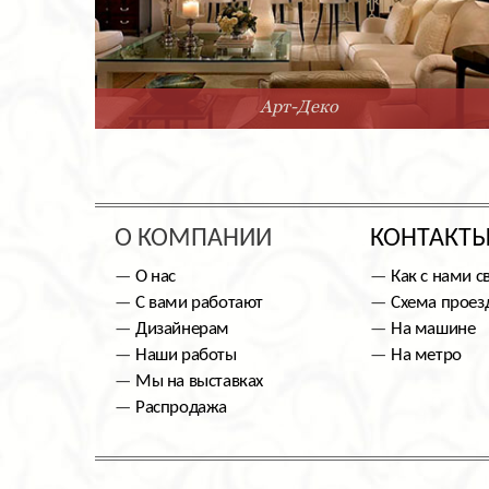
Арт-Деко
О КОМПАНИИ
КОНТАКТ
О нас
Как с нами с
С вами работают
Схема проез
Дизайнерам
На машине
Наши работы
На метро
Мы на выставках
Распродажа