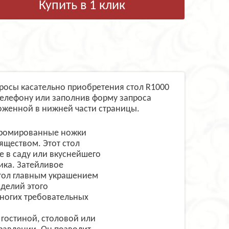
Купить в 1 клик
просы касательно приобретения стол R1000
телефону или заполнив форму запроса
оженной в нижней части страницы.
хромированные ножки
яществом. Этот стол
е в саду или вкуснейшего
ика. Затейливое
тол главным украшением
делий этого
ногих требовательных
гостиной, столовой или