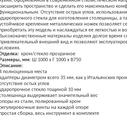
кухни, оформленной в современном стилистическом нап
расширить пространство и сделать его максимально ком
функциональным.
Отсутствие острых углов, использовани
ударопрочного стекла для изготовления столешницы, а т
устойчивое крепление металлических ножек позволяет с
приобретать эту модель и наслаждаться ее легкостью и 
Высококачественные материалы изделия долгое время с
привлекательный внешний вид и позволяют эксплуатиров
условиях.
Отделка:
хром/стекло прозрачное
Размеры, мм
: Ш 1000 х Г 1000 х В750
Описание:
4 полноценных места
адаптеры диаметром всего 35 мм, как у Итальянских про
отсутствие остых углов
ударопрочное стекло тощиной 10 мм
столешница выдерживает значительный вес
опоры из стали, полированный хром
регулировочные винты на каждой опоре
простая сборка, весь инструмент в комплекте