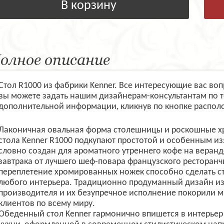
В корзину
олное описание
Стол R1000 из фабрики Kenner. Все интересующие вас во
вы можете задать нашим дизайнерам-консультантам по 
дополнительной информации, кликнув по кнопке распол
Лаконичная овальная форма столешницы и роскошные 
стола Kenner R1000 подкупают простотой и особенным из
словно создан для ароматного утреннего кофе на веранд
завтрака от лучшего шеф-повара французского ресторанч
переплетение хромированных ножек способно сделать с
любого интерьера. Традиционно продуманный дизайн из
производителя и их безупречное исполнение покорили м
клиентов по всему миру.
Обеденный стол Kenner гармонично впишется в интерьер 