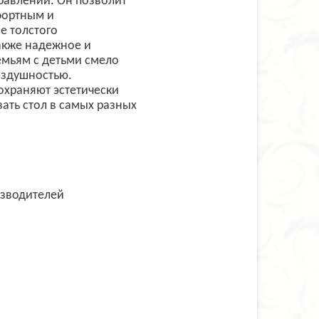
равлении. Он позволит
фортным и
е толстого
акже надежное и
емьям с детьми смело
воздушностью.
охраняют эстетически
ать стол в самых разных
изводителей