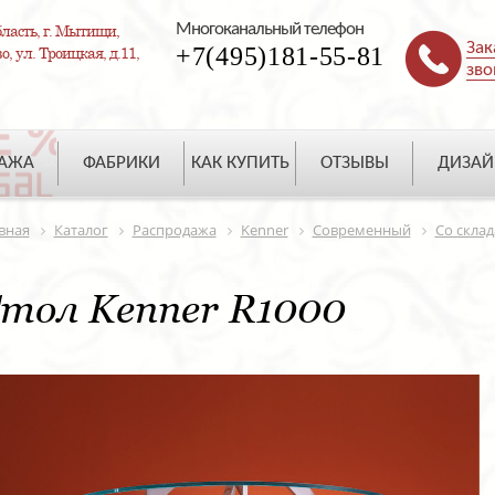
Многоканальный телефон
ласть, г. Мытищи,
Зак
+7(495)181-55-81
, ул. Троицкая, д.11,
зво
ДАЖА
ФАБРИКИ
КАК КУПИТЬ
ОТЗЫВЫ
ДИЗАЙ
вная
Каталог
Распродажа
Kenner
Современный
Со склад
тол Kenner R1000