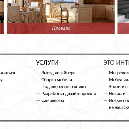
Прованс
Ы
УСЛУГИ
ЭТО ИНТ
вязаться
Выезд дизайнера
Мы реко
да
Сборка мебели
Мебельны
Подключение техники
Эпохи и с
Разработка дизайн-проекта
Новости
Самовывоз
Новые по
на наш ск