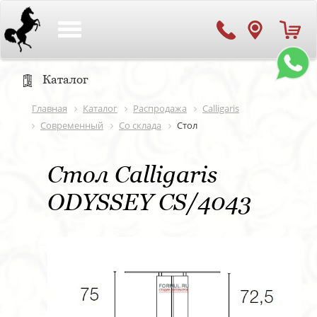
Toggle
navigation
Каталог
Главная
Каталог
Распродажа
Calligaris
Современный
Со склада
Стол
Стол Calligaris
ODYSSEY CS/4043