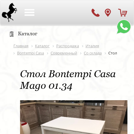
Toggle
navigation
Каталог
Главная
Каталог
Распродажа
Италия
Bontempi Casa
Современный
Со склада
Стол
Стол Bontempi Casa
Mago 01.34