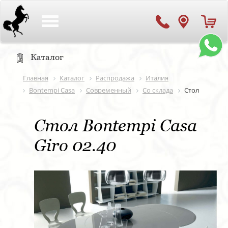
Toggle
navigation
Каталог
Главная
Каталог
Распродажа
Италия
Bontempi Casa
Современный
Со склада
Стол
Стол Bontempi Casa
Giro 02.40