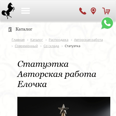
Toggle
navigation
Каталог
Главная
Каталог
Распродажа
Авторская работа
Современный
Со склада
Статуэтка
Статуэтка
Авторская работа
Елочка