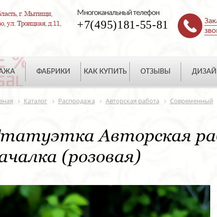
Многоканальный телефон
ласть, г. Мытищи,
Зак
+7(495)181-55-81
, ул. Троицкая, д.11,
зво
ДАЖА
ФАБРИКИ
КАК КУПИТЬ
ОТЗЫВЫ
ДИЗАЙ
вная
Каталог
Распродажа
Авторская работа
Современный
татуэтка Авторская ра
ачалка (розовая)