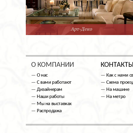
Арт-Деко
О КОМПАНИИ
КОНТАКТ
О нас
Как с нами с
С вами работают
Схема проез
Дизайнерам
На машине
Наши работы
На метро
Мы на выставках
Распродажа