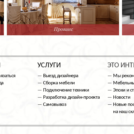
Прованс
Ы
УСЛУГИ
ЭТО ИНТ
вязаться
Выезд дизайнера
Мы реко
да
Сборка мебели
Мебельны
Подключение техники
Эпохи и с
Разработка дизайн-проекта
Новости
Самовывоз
Новые по
на наш ск