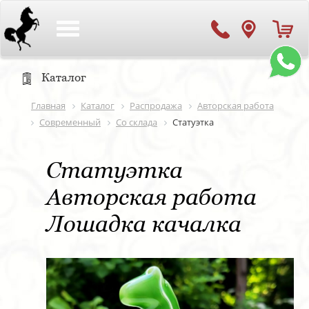
Toggle
navigation
Каталог
Главная
Каталог
Распродажа
Авторская работа
Современный
Со склада
Статуэтка
Статуэтка
Авторская работа
Лошадка качалка