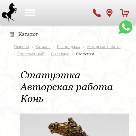
Toggle
navigation
Каталог
Главная
Каталог
Распродажа
Авторская работа
Современный
Со склада
Статуэтка
Статуэтка
Авторская работа
Конь