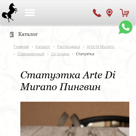
Toggle
navigation
Каталог
Главная
Каталог
Распродажа
Arte Di Murano
Современный
Со склада
Статуэтка
Статуэтка Arte Di
Murano Пингвин